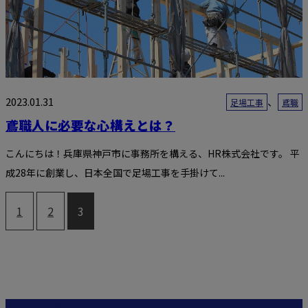
2023.01.31
、
足場工事
鳶職
鳶職人に必要な心構えとは？
こんにちは！兵庫県神戸市に事務所を構える、HR株式会社です。 平
成28年に創業し、日本全国で足場工事を手掛けて...
1
2
3
最近の投稿